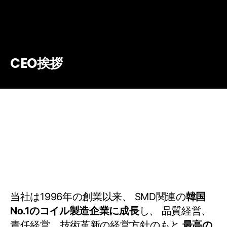
CEO挨拶
お客様のご要望に応える
創造的なR&D製品を
開発しています
当社は1996年の創業以来、
SMD関連の
韓国
No.1のコイル製造企業に成長
し、
品質経営、
責任経営、技術革新の経営方針のもと
最高の