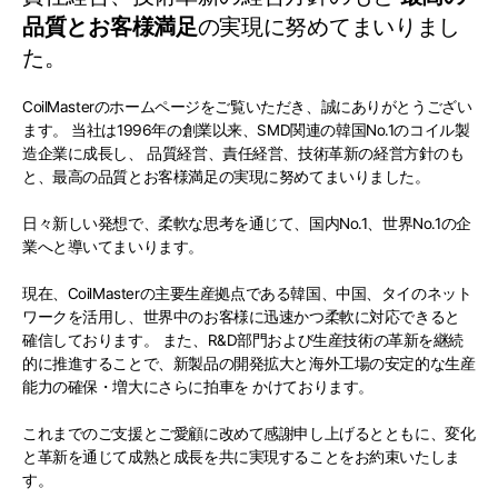
品質とお客様満足
の実現に努めてまいりまし
た。
CoilMasterのホームページをご覧いただき、誠にありがとうござい
ます。
当社は1996年の創業以来、SMD関連の韓国No.1のコイル製
造企業に成長し、
品質経営、責任経営、技術革新の経営方針のも
と、最高の品質とお客様満足の実現に努めてまいりました。
日々新しい発想で、柔軟な思考を通じて、国内No.1、世界No.1の企
業へと導いてまいります。
現在、CoilMasterの主要生産拠点である韓国、中国、タイのネット
ワークを活用し、世界中のお客様に迅速かつ柔軟に対応できると
確信しております。
また、R&D部門および生産技術の革新を継続
的に推進することで、新製品の開発拡大と海外工場の安定的な生産
能力の確保・増大にさらに拍車を かけております。
これまでのご支援とご愛顧に改めて感謝申し上げるとともに、変化
と革新を通じて成熟と成長を共に実現することをお約束いたしま
す。