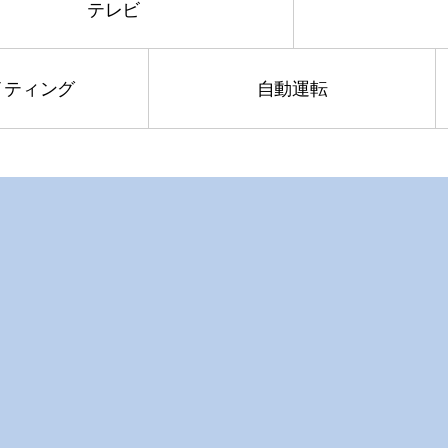
テレビ
イティング
自動運転
RF Circuit
Base Band
USB