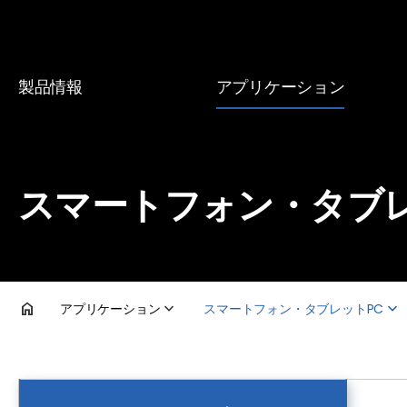
製品情報
アプリケーション
インダクタ（コイル）
スマートフォン・タブレット
RFコイル
テレビ
スマートフォン・タブレ
EMC部品
DDR5
トランス
電圧レギュレータモジュール
アプリケーション
スマートフォン・タブレットPC
車載インフォテインメント
製品検索
車載ライティング