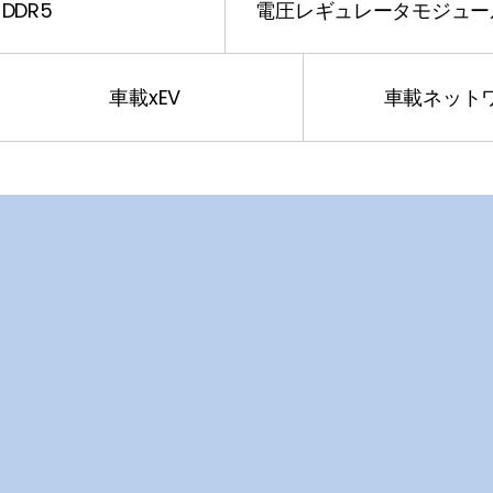
DDR5
電圧レギュレータモジュー
車載xEV
車載ネット
Display
Camera Module