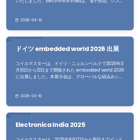
いたしました。Electronica Indiaは、電子部品、システ
ム、アプリケーションおよびソリューション分野におけ
る国際的な専門見本市であり、インドで毎年開催される
南アジア地域有数の影響力を持つ電子産業展示会の一つ
2026-04-10
です。展示会期間：2026年4月8日～10日
ドイツ embedded world 2026 出展
コイルマスターは、ドイツ・ニュルンベルクで2026年3
月10日から12日まで開催された embedded world 2026
に出展しました。本展示会は、グローバルな組込みシス
テム業界の主要企業および専門家が集まる代表的なイベ
ントです。コイルマスターは、AIおよび産業用アプリケ
ーション向けのインダクタソリューションを展示し、グ
2026-03-10
ローバルネットワークの拡大を図りました。開催期間：
2026年3月10日～3月12日
Electronica India 2025
コイルマスターは、2025年9月17日から19日までインド