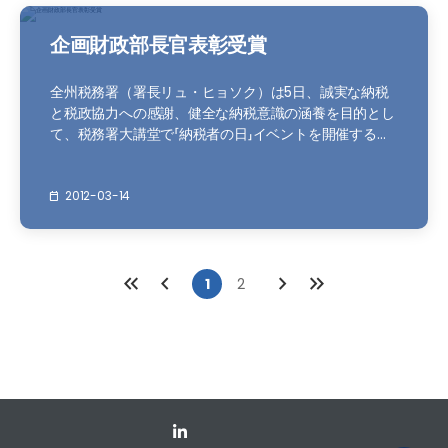
企画財政部長官表彰受賞
全州税務署（署長リュ・ヒョソク）は5日、誠実な納税
と税政協力への感謝、健全な納税意識の涵養を目的とし
て、税務署大講堂で「納税者の日」イベントを開催するな
ど、多様な納税広報活動を展開しました。この日、全州
税務署は孝愛全州療養病院のパク・ジンサン理事長を1
日名誉税務署長に、全州大学校のオ・ヒファ教授を1日
2012-03-14
名誉民願奉仕室長にそれぞれ委嘱し、一線の税政現場で
の対民奉仕を体験し、税金に対する理解を深める機会を
設けました。また、表彰受賞者および外部招待者に対し
て税政説明会を開催し、模範納税者優遇制度を案内する
1
2
など、来庁者のための特別イベントを実施しました。納
税者が感じる堅苦しく硬直した税務署のイメージを払拭
し、親しみやすいイメージで接するため、来庁者向けの
特別イベントとして1万ウォンの文化商品券と花を用意
し、来庁者に手渡しました。全州税務署は、模範納税者
として受賞した企業・納税者の写真等を国税庁および税
務署ホームページに掲載し、模範納税者が社会的に尊敬