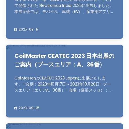
で開催された Electronica India 2025に出展しました。
本展示会では、モバイル、車載（EV）、産業用アプリケ
ーション向けの各種パワーインダクタを展示し、グロー
バル顧客とのネットワークを拡大するとともに、南アジ
ア市場におけるビジネス機会を強化しました。
2025-09-17
Electronica...
CoilMaster CEATEC 2023 日本出展の
ご案内（ブースエリア：A、36番）
CoilMasterはCEATEC 2023 Japanに出展いたしま
す。- 会期：2023年10月17日～2023年10月20日- ブー
スエリア（エリアA、36番）- 会場（幕張メッセ）：千
葉県千葉市美浜区中瀬2-1
2023-09-25