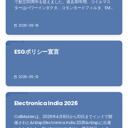
で創立30周年を迎えました。過去30年間、コイルマス
ターはパワーインダクタ、コモンモードフィルタ、EMC
部品、トランスフォーマーなど、磁性部品の全分野にわ
たり、韓国を代表するメーカーへと成長してまいりまし
た。韓国本社を中心に、中国、タイ、アメリカ、ヨーロ
2026-06-16
ッパ、香港に及ぶグローバルな生産・営業拠点を構築
し、世界市場においてその存在感を高めてきました。ス
マートフォンから自動運転、DDR5、AIサーバー、VRM
に至るまで...
ESGポリシー宣言
2026-05-13
Electronica India 2026
CoilMasterは、2026年4月8日から10日までインドで開
催された&nbsp;Electronica India 2026&nbsp;に出展