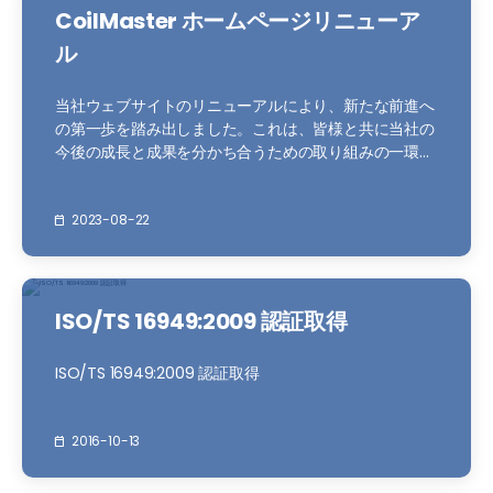
CoilMaster ホームページリニューア
ル
当社ウェブサイトのリニューアルにより、新たな前進へ
の第一歩を踏み出しました。これは、皆様と共に当社の
今後の成長と成果を分かち合うための取り組みの一環で
す。特に、多様な選択条件を活用して迅速かつ正確な製
品検索が可能な新しい検索機能をぜひお試しください。
当社に大きな熱意と愛着を持つ多くの皆様との協力・交
2023-08-22
流の場を構築することに尽力してまいります。よろしく
お願いいたします。
ISO/TS 16949:2009 認証取得
ISO/TS 16949:2009 認証取得
2016-10-13